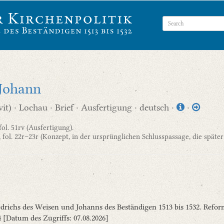
Johann
t) · Lochau · Brief · Ausfertigung · deutsch ·
·
fol. 51rv (Ausfertigung).
, fol. 22r–23r (Konzept, in der ursprünglichen Schlusspassage, die späte
riedrichs des Weisen und Johanns des Beständigen 1513 bis 1532. Refo
4 [Datum des Zugriffs: 07.08.2026]