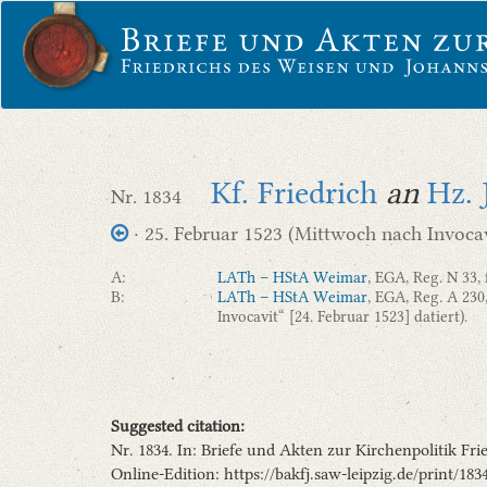
Kf. Friedrich
an
Hz. 
Nr. 1834
· 25. Februar 1523 (Mittwoch nach Invocavi
A:
LATh – HStA Weimar
, EGA, Reg. N 33, 
B:
LATh – HStA Weimar
, EGA, Reg. A 230
Invocavit“ [24. Februar 1523] datiert).
Suggested citation:
Nr. 1834. In: Briefe und Akten zur Kirchenpolitik F
Online-Edition: https://bakfj.saw-leipzig.de/print/183